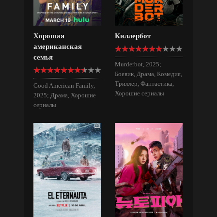
Хорошая
Киллербот
американская
семья
Murderbot, 2025;
Боевик, Драма, Комедия,
Триллер, Фантастика,
Good American Family,
Хорошие сериалы
2025; Драма, Хорошие
сериалы