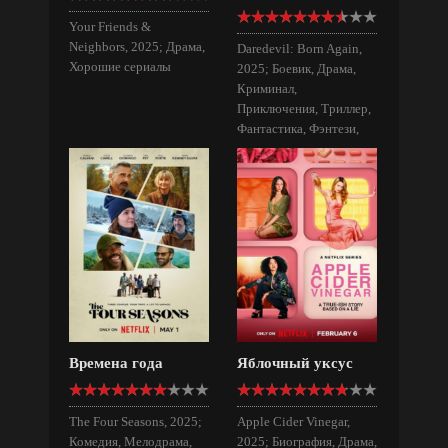
Your Friends &
Neighbors, 2025; Драма,
Daredevil: Born Again,
Хорошие сериалы
2025; Боевик, Драма,
Криминал,
Приключения, Триллер,
Фантастика, Фэнтези,
Хорошие сериалы
Времена года
Яблочный уксус
The Four Seasons, 2025;
Apple Cider Vinegar,
Комедия, Мелодрама,
2025; Биография, Драма,