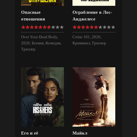
Опасные
Ограбление в Лос-
отношения
Анджелесе
Over Your Dead Body,
Crime 101, 2026;
2026; Боевик, Комедия,
Криминал, Триллер
Триллер
Его и её
Майкл