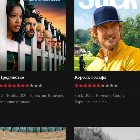
Предместье
Король гольфа
The 'Burbs, 2026; Детектив, Комедия,
Stick, 2025; Комедия, Спорт,
Хорошие сериалы
Хорошие сериалы