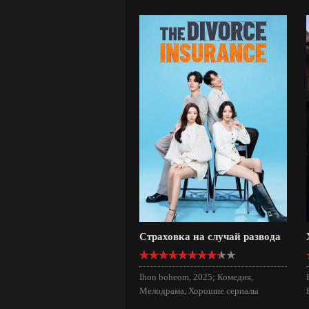
Страховка на случай развода
Ihon boheom, 2025; Комедия,
Мелодрама, Хорошие сериалы