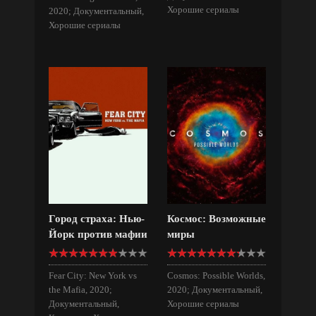
Хорошие сериалы
2020; Документальный,
Хорошие сериалы
Город страха: Нью-
Космос: Возможные
Йорк против мафии
миры
Fear City: New York vs
Cosmos: Possible Worlds,
the Mafia, 2020;
2020; Документальный,
Документальный,
Хорошие сериалы