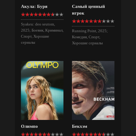
Акула: Буря
Самый ценный
игрок
Syakeu: deo seutom,
2025; Боевик, Криминал,
Running Point, 2025;
Спорт, Хорошие
Комедия, Спорт,
сериалы
Хорошие сериалы
Олимпо
Бекхэм