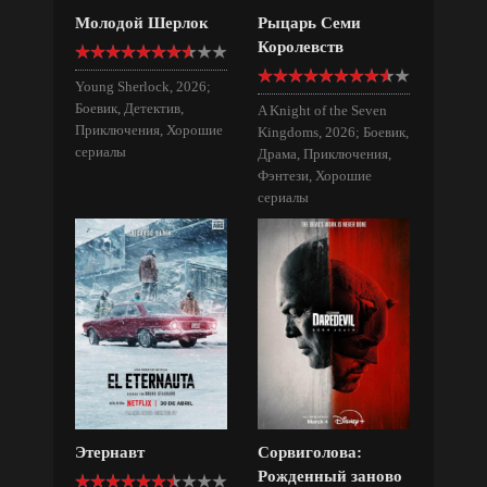
Молодой Шерлок
Рыцарь Семи
Королевств
Young Sherlock, 2026;
Боевик, Детектив,
A Knight of the Seven
Приключения, Хорошие
Kingdoms, 2026; Боевик,
сериалы
Драма, Приключения,
Фэнтези, Хорошие
сериалы
Этернавт
Сорвиголова:
Рожденный заново