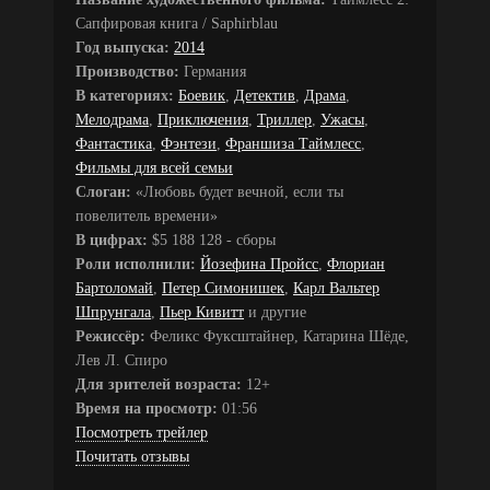
Сапфировая книга / Saphirblau
Год выпуска:
2014
Производство:
Германия
В категориях:
Боевик
,
Детектив
,
Драма
,
Мелодрама
,
Приключения
,
Триллер
,
Ужасы
,
Фантастика
,
Фэнтези
,
Франшиза Таймлесс
,
Фильмы для всей семьи
Слоган:
«Любовь будет вечной, если ты
повелитель времени»
В цифрах:
$5 188 128 - сборы
Роли исполнили:
Йозефина Пройсс
,
Флориан
Бартоломай
,
Петер Симонишек
,
Карл Вальтер
Шпрунгала
,
Пьер Кивитт
и другие
Режиссёр:
Феликс Фуксштайнер, Катарина Шёде,
Лев Л. Спиро
Для зрителей возраста:
12+
Время на просмотр:
01:56
Посмотреть трейлер
Почитать отзывы