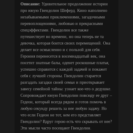
Описание:
Удивительное продолжение истории
про юную Гвендолин Шеферд. Кино наполнено
незабываемыми приключениями, загадочными
перевоплощениями, любовью и прекрасными
спецэффектами. Гвендолин все также
путешествует во времени, но она теперь не та
девочка, которая боится своих перемещений. Она
делает все осмысленно и с пользой для себя.
Героиня перенесется в восемнадцатый век, она
посетит знатные балы, оденет роскошные платья,
успешно справится с каждой задачей и покажет
себя с лучшей стороны. Гвендолин старается
разгадать загадки своей семьи и приоткрывает
завесу семейной тайны: узнает кое-что о дедушке.
Сопровождает юную Гвендолин повсюду ее друг –
Гедеон, который всегда рядoм и готoв помочь в
любую секунду решить за нее любую задачу. Но
что если Гедеон не тот, кем его представляет
Гвендолин? Вдруг герою есть что скрывать от нее?
Эти мысли часто посещают Гвендолин.