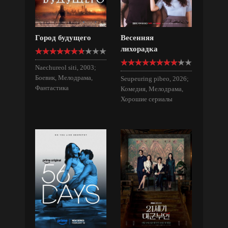
Город будущего
Весенняя
лихорадка
Naechureol siti, 2003;
Боевик, Мелодрама,
Seupeuring pibeo, 2026;
Фантастика
Комедия, Мелодрама,
Хорошие сериалы