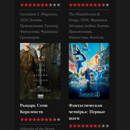
Greenland 2: Migration,
The Mandalorian &
2026; Боевик,
Grogu, 2026; Франшиза
Приключения, Триллер,
Звёздные войны, Боевик,
Фантастика, Франшиза
Приключения,
Гренландия
Фантастика, Фэнтези,
Фильмы для всей семьи
Рыцарь Семи
Фантастическая
Королевств
четвёрка: Первые
шаги
A Knight of the Seven