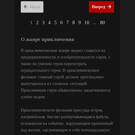
Назад
Вперед
1
2
3
4
5
6
7
8
9
10
...
80
О жанре приключения
В приключенческом жанре акцент ставится на
предприимчивости и изобретательности героя, а
также на умении героя перехитрить
отрицательного героя. В приключенческих
фильмах главный герой должен оригинально
выпутываться из сложных ситуаций.
Приключения героя обыкновенно заканчиваются
хэппи-эндом.
Приключенческим фильмам присуща острая,
напряжённая, быстро развёртывающаяся фабула,
основанная на событии, нарушающем привычный
ход жизни, заключающем в себе потенциальную