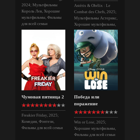
2024; Мультфильмы
Astérix & Obélix : Le
Король Лев, Хорошие
Combat des Chefs, 2025;
мультфильмы, Фильмы
Мультфильмы Астерикс,
для всей семьи
Хорошие мультфильмы,
Фильмы для всей семьи
Чумовая пятница 2
Победа или
поражение
Freakier Friday, 2025;
Комедия, Фэнтези,
Win or Lose, 2025;
Фильмы для всей семьи
Хорошие мультфильмы,
Фильмы для всей семьи