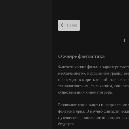
Назад
1
О жанре фантастика
Фантастические фильмы характеризуютс
необычайного», нарушением границ реа
происходят в мире, который отличается
технологическим, физическим, социоло
существования кинематографа.
Различают такие жанры и направления ф
фантасмагория. В научно-фантастическ
путешествия, появление инопланетных 
будущего.