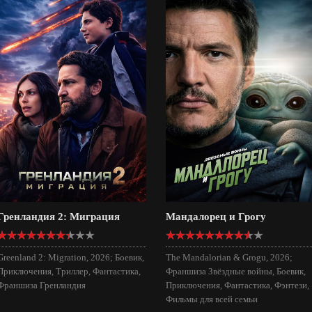
Гренландия 2: Миграция
Мандалорец и Грогу
Greenland 2: Migration, 2026; Боевик,
The Mandalorian & Grogu, 2026;
Приключения, Триллер, Фантастика,
Франшиза Звёздные войны, Боевик,
Франшиза Гренландия
Приключения, Фантастика, Фэнтези,
Фильмы для всей семьи