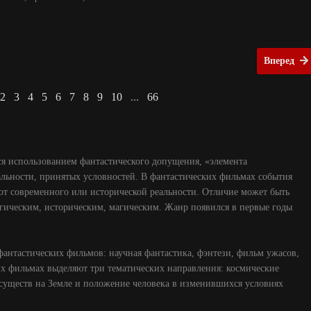
Вперед
2
3
4
5
6
7
8
9
10
...
66
я использованием фантастического допущения, «элемента
льности, принятых условностей. В фантастических фильмах события
 от современного или исторической реальности. Отличие может быть
гическим, историческим, магическим. Жанр появился в первые годы
антастических фильмов: научная фантастика, фэнтези, фильм ужасов,
их фильмах выделяют три тематических направления: космические
существ на Земле и положение человека в изменившихся условиях