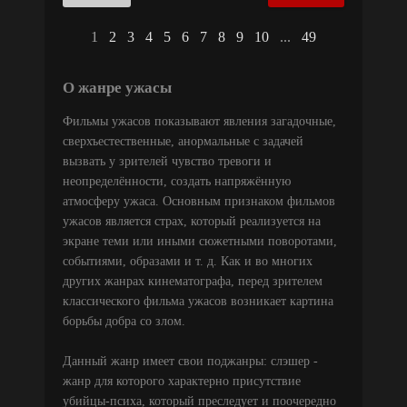
1
2
3
4
5
6
7
8
9
10
...
49
О жанре ужасы
Фильмы ужасов показывают явления загадочные,
сверхъестественные, анормальные с задачей
вызвать у зрителей чувство тревоги и
неопределённости, создать напряжённую
атмосферу ужаса. Основным признаком фильмов
ужасов является страх, который реализуется на
экране теми или иными сюжетными поворотами,
событиями, образами и т. д. Как и во многих
других жанрах кинематографа, перед зрителем
классического фильма ужасов возникает картина
борьбы добра со злом.
Данный жанр имеет свои поджанры: слэшер -
жанр для которого характерно присутствие
убийцы-психа, который преследует и поочередно