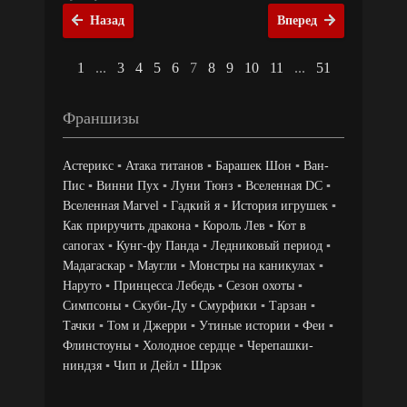
Назад
Вперед
1
...
3
4
5
6
7
8
9
10
11
...
51
Франшизы
Астерикс
▪
Атака титанов
▪
Барашек Шон
▪
Ван-
Пис
▪
Винни Пух
▪
Луни Тюнз
▪
Вселенная DC
▪
Вселенная Marvel
▪
Гадкий я
▪
История игрушек
▪
Как приручить дракона
▪
Король Лев
▪
Кот в
сапогах
▪
Кунг-фу Панда
▪
Ледниковый период
▪
Мадагаскар
▪
Маугли
▪
Монстры на каникулах
▪
Наруто
▪
Принцесса Лебедь
▪
Сезон охоты
▪
Симпсоны
▪
Скуби-Ду
▪
Смурфики
▪
Тарзан
▪
Тачки
▪
Том и Джерри
▪
Утиные истории
▪
Феи
▪
Флинстоуны
▪
Холодное сердце
▪
Черепашки-
ниндзя
▪
Чип и Дейл
▪
Шрэк