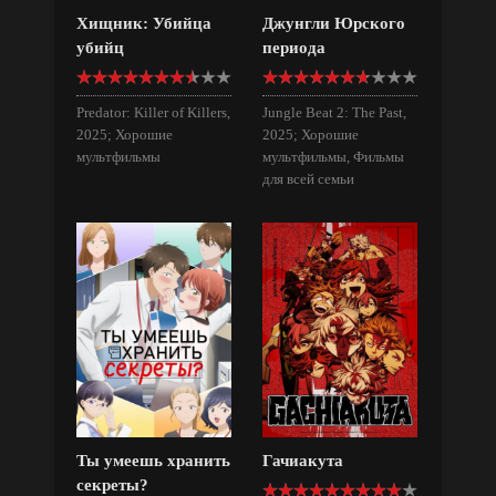
Хищник: Убийца
Джунгли Юрского
убийц
периода
Predator: Killer of Killers,
Jungle Beat 2: The Past,
2025; Хорошие
2025; Хорошие
мультфильмы
мультфильмы, Фильмы
для всей семьи
Ты умеешь хранить
Гачиакута
секреты?