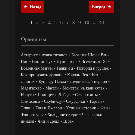
Назад
Вперед
1
2
3
4
5
6
7
8
9
10
...
51
Франшизы
Астерикс
▪
Атака титанов
▪
Барашек Шон
▪
Ван-
Пис
▪
Винни Пух
▪
Луни Тюнз
▪
Вселенная DC
▪
Вселенная Marvel
▪
Гадкий я
▪
История игрушек
▪
Как приручить дракона
▪
Король Лев
▪
Кот в
сапогах
▪
Кунг-фу Панда
▪
Ледниковый период
▪
Мадагаскар
▪
Маугли
▪
Монстры на каникулах
▪
Наруто
▪
Принцесса Лебедь
▪
Сезон охоты
▪
Симпсоны
▪
Скуби-Ду
▪
Смурфики
▪
Тарзан
▪
Тачки
▪
Том и Джерри
▪
Утиные истории
▪
Феи
▪
Флинстоуны
▪
Холодное сердце
▪
Черепашки-
ниндзя
▪
Чип и Дейл
▪
Шрэк