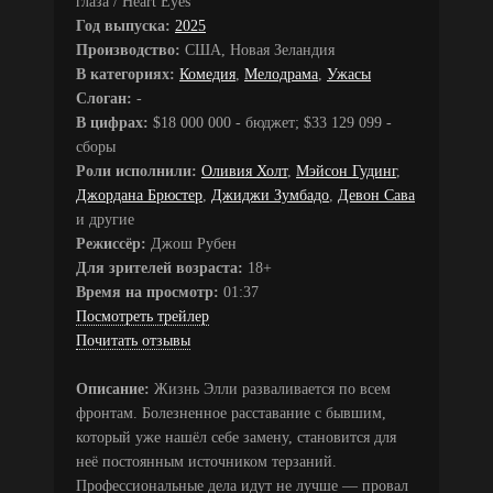
глаза / Heart Eyes
Год выпуска:
2025
Производство:
США, Новая Зеландия
В категориях:
Комедия
,
Мелодрама
,
Ужасы
Слоган:
-
В цифрах:
$18 000 000 - бюджет; $33 129 099 -
сборы
Роли исполнили:
Оливия Холт
,
Мэйсон Гудинг
,
Джордана Брюстер
,
Джиджи Зумбадо
,
Девон Сава
и другие
Режиссёр:
Джош Рубен
Для зрителей возраста:
18+
Время на просмотр:
01:37
Посмотреть трейлер
Почитать отзывы
Описание:
Жизнь Элли разваливается по всем
фронтам. Болезненное расставание с бывшим,
который уже нашёл себе замену, становится для
неё постоянным источником терзаний.
Профессиональные дела идут не лучше — провал