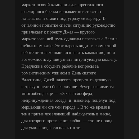
маркетинговой кампании для престижного
ювелирного бренда вызывает неистовство
начальства и ставит под угрозу её карьеру. В
отчаянной попытке спасти ситуацию руководство
привлекает к проекту Джея — крутого
маркетолога, чей путь однажды пересёкся с Элли в
небольшом кафе. Этот парень видит в совместной
работе не только шанс исправить кампанию, но и
возможность лучше узнать интригующую коллегу.
Предложив обсудить рабочие вопросы за
романтическим ужином в День святого
Валентина, Джей надеется превратить деловую
встречу в нечто более личное. Вечер развивается
многообещающе — лёгкая атмосфера,
непринуждённая беседа, и, наконец, поцелуй под
мерцающими огнями города... В то же время в
тени притаился зловещий наблюдатель в маске,
для которого проявления любви — это не повод
для умиления, а сигнал к охоте...