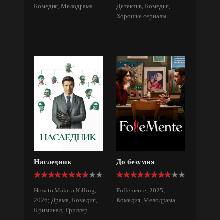
Комедия, Мелодрама
Детектив, Комедия,
Хорошие сериалы
Наследник
До безумия
How to Make a Killing,
Follemente, 2025;
2026; Драма, Комедия,
Комедия, Мелодрама
Криминал, Триллер