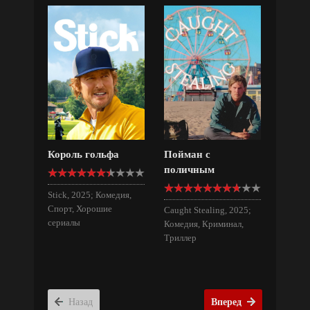
Король гольфа
Пойман с
поличным
Stick, 2025; Комедия,
Спорт, Хорошие
Caught Stealing, 2025;
сериалы
Комедия, Криминал,
Триллер
Назад
Вперед