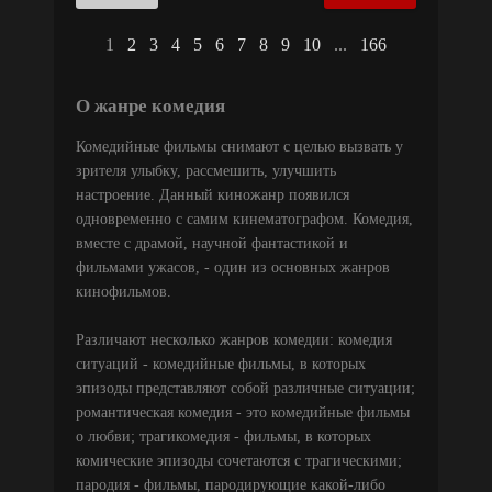
1
2
3
4
5
6
7
8
9
10
...
166
О жанре комедия
Комедийные фильмы снимают с целью вызвать у
зрителя улыбку, рассмешить, улучшить
настроение. Данный киножанр появился
одновременно с самим кинематографом. Комедия,
вместе с драмой, научной фантастикой и
фильмами ужасов, - один из основных жанров
кинофильмов.
Различают несколько жанров комедии: комедия
ситуаций - комедийные фильмы, в которых
эпизоды представляют собой различные ситуации;
романтическая комедия - это комедийные фильмы
о любви; трагикомедия - фильмы, в которых
комические эпизоды сочетаются с трагическими;
пародия - фильмы, пародирующие какой-либо