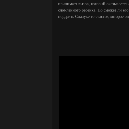
принимает вызов, который оказывается
сломленного ребёнка. Но сможет ли его
подарить Сидзуке то счастье, которое он