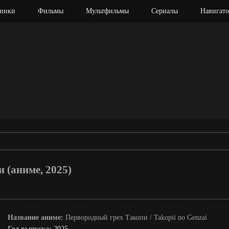
инки
Фильмы
Мультфильмы
Сериалы
Навигато
 (аниме, 2025)
Название аниме:
Первородный грех Такопи / Takopii no Genzai
Год выпуска:
2025