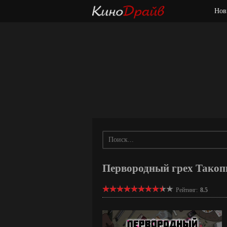
Нов
Первородный грех Такопи
Рейтинг:
8.5