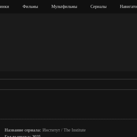
инки
Фильмы
Мультфильмы
Сериалы
Навигато
Название сериала:
Институт / The Institute
Год выпуска:
2025