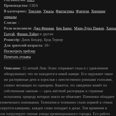
Производство:
США
В категориях:
Триллер
,
Ужасы
,
Фантастика
,
Фэнтези
,
Хорошие
сериалы
Слоган:
-
Роли исполнили:
Джо Фриман
,
Бен Барнс
,
Мэри-Луиз Паркер
,
Ханна
Голуэй
,
Фионн Лэйрд
и другие
Режиссёр:
Джек Бендер, Брэд Тернер
Для зрителей возраста:
18+
Посмотреть трейлер
Почитать отзывы
Описание:
12-летний Люк Эллис открывает глаза и с удивлением
обнаруживает, что он находится в некой камере. Его окружают такие
же растерянные дети и взрослые с неестественно ровными голосами,
словно читающие по сценарию. Кажется, это заведение живёт по
собственным законам — здесь жёсткий распорядок и странные
испытания, природу которых никто не объясняет. Пленники обладают
ловеческого понимания. Телепатия и телекинез стали нормой в стенах
сируется камерами, каждое слово попадает в досье. Тем временем в
он патрулирует сонные улицы провинциального городка. Его работа