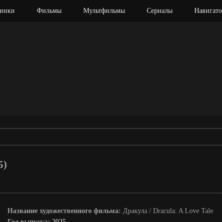
инки
Фильмы
Мультфильмы
Сериалы
Навигато
5)
Название художественного фильма:
Дракула / Dracula: A Love Tale
Год выпуска:
2025