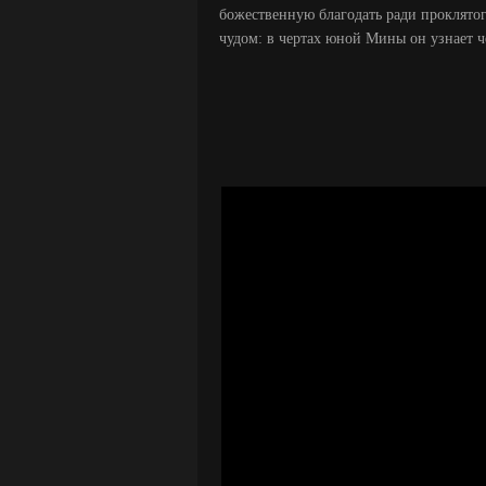
божественную благодать ради проклятог
чудом: в чертах юной Мины он узнает ч