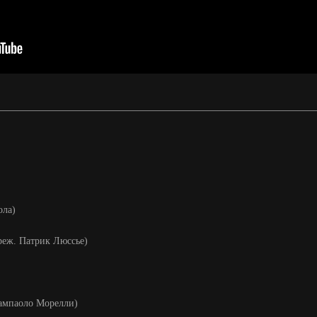
ола)
 реж. Патрик Люссье)
Джампаоло Морелли)