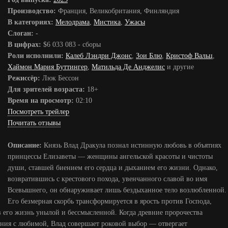
Производство:
Франция, Великобритания, Финляндия
В категориях:
Мелодрама
,
Мистика
,
Ужасы
Слоган:
-
В цифрах:
$6 033 083 - сборы
Роли исполнили:
Калеб Лэндри Джонс
,
Зои Блю
,
Кристоф Вальц
,
Хаймон Мария Буттингер
,
Матильда Де Анджелис
и другие
Режиссёр:
Люк Бессон
Для зрителей возраста:
18+
Время на просмотр:
02:10
Посмотреть трейлер
Почитать отзывы
Описание:
Князь Влад Дракула познал истинную любовь в объятиях
принцессы Елизаветы — женщины ангельской красоты и чистоты
души, ставшей биением его сердца и дыханием его жизни. Однако,
возвратившись с крестового похода, увенчанного славой во имя
Всевышнего, он обнаруживает лишь бездыханное тело возлюбленной.
Его безмерная скорбь трансформируется в ярость против Господа,
ав его жизнь унылой и бессмысленной. Когда древние пророчества
ния с любимой, Влад совершает роковой выбор — отвергает