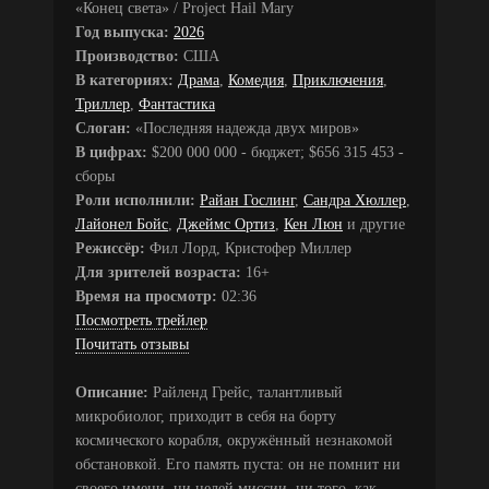
«Конец света» / Project Hail Mary
Год выпуска:
2026
Производство:
США
В категориях:
Драма
,
Комедия
,
Приключения
,
Триллер
,
Фантастика
Слоган:
«Последняя надежда двух миров»
В цифрах:
$200 000 000 - бюджет; $656 315 453 -
сборы
Роли исполнили:
Райан Гослинг
,
Сандра Хюллер
,
Лайонел Бойс
,
Джеймс Ортиз
,
Кен Люн
и другие
Режиссёр:
Фил Лорд, Кристофер Миллер
Для зрителей возраста:
16+
Время на просмотр:
02:36
Посмотреть трейлер
Почитать отзывы
Описание:
Райленд Грейс, талантливый
микробиолог, приходит в себя на борту
космического корабля, окружённый незнакомой
обстановкой. Его память пуста: он не помнит ни
своего имени, ни целей миссии, ни того, как