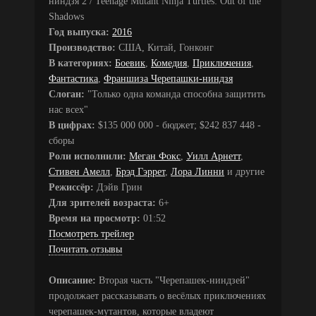
ниндзя 2 / Teenage Mutant Ninja Turtles: Out of the
Shadows
Год выпуска:
2016
Производство:
США, Китай, Гонконг
В категориях:
Боевик
,
Комедия
,
Приключения
,
Фантастика
,
Франшиза Черепашки-ниндзя
Слоган:
"Только одна команда способна защитить
нас всех"
В цифрах:
$135 000 000 - бюджет; $242 837 448 -
сборы
Роли исполнили:
Меган Фокс
,
Уилл Арнетт
,
Стивен Амелл
,
Брэд Гэррет
,
Лора Линни
и другие
Режиссёр:
Дэйв Грин
Для зрителей возраста:
6+
Время на просмотр:
01:52
Посмотреть трейлер
Почитать отзывы
Описание:
Вторая часть "Черепашек-ниндзей"
продолжает рассказывать о весёлых приключениях
черепашек-мутантов, которые владеют