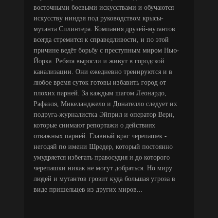
восточными боевыми искусствами и обучаются
искусству ниндзя под руководством крысы-
мутанта Сплинтера. Компания друзей-мутантов
всегда стремится к справедливости, и по этой
причине ведёт борьбу с преступным миром Нью-
Йорка. Ребята выросли и живут в городской
канализации. Они ежедневно тренируются и в
любое время суток готовы избавить город от
плохих парней. За каждым шагом Леонардо,
Рафаэля, Микеланджело и Донателло следует их
подруга-журналистка Эйприл и оператор Верн,
которые снимают репортажи о действиях
отважных парней. Главный враг черепашек -
негодяй по имени Шредер, который постоянно
умудряется избегать правосудия и до которого
черепашки никак не могут добраться. Но миру
людей и мутантов грозит куда большая угроза в
виде пришельцев из других миров...