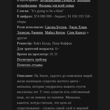
В категориях:
Мультфильмы Гадкий я
,
Хорошие
мультфильмы
,
Фильмы для всей семьи
Слоган:
"It's going to be a blast"
В цифрах:
$74 000 000 - бюджет; $1 050 193 558 -
сборы
Роли исполнили:
Сандра Буллок
,
Джон Хэмм
,
Эллисон Дженни
,
Майкл Китон
,
Стив Карелл
и
другие
Режиссёр:
Кайл Балда, Пьер Коффан
Для зрителей возраста:
6+
Время на просмотр:
01:31
Посмотреть трейлер
Почитать отзывы
Описание:
На Земле, задолго до появления людей,
жили маленькие существа желтого цвета -
миньоны, которые умудрились выжить спустя
миллионы лет. У этих существ есть собственный
язык, но он никому не понятен. Миньоны,
кажется, всегда считали, что цель их
существования - служить самой злой и мерзкой