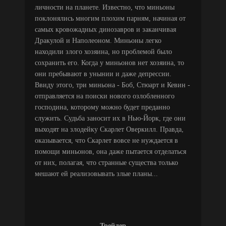
личности на планете. Известно, что миньоны
поклонялись многим плохим парням, начиная от
самых кровожадных динозавров и заканчивая
Дракулой и Наполеоном. Миньоны легко
находили злого хозяина, но проблемой было
сохранить его. Когда у миньонов нет хозяина, то
они пребывают в унынии и даже депрессии.
Ввиду этого, три миньона - Боб, Стюарт и Кевин -
отправляется на поиски нового озлобленного
господина, которому можно будет преданно
служить. Судьба заносит их в Нью-Йорк, где они
выходят на злодейку Скарлет Оверкилл. Правда,
оказывается, что Скарлет вовсе не нуждается в
помощи миньонов, она даже пытается отделаться
от них, полагая, что странные существа только
мешают ей реализовывать злые планы...
Трейлер