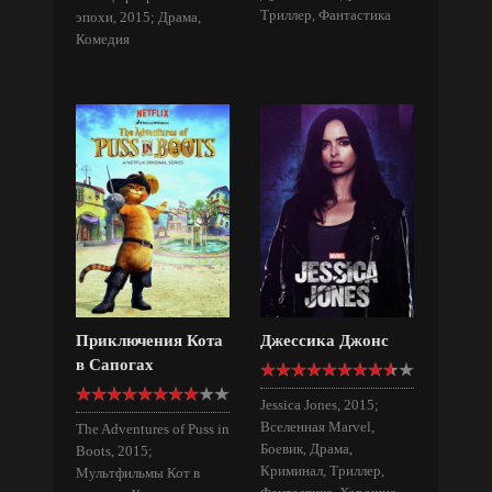
Триллер, Фантастика
эпохи, 2015; Драма,
Комедия
Приключения Кота
Джессика Джонс
в Сапогах
Jessica Jones, 2015;
Вселенная Marvel,
The Adventures of Puss in
Боевик, Драма,
Boots, 2015;
Криминал, Триллер,
Мультфильмы Кот в