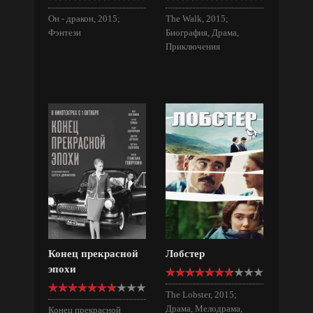
Он - дракон, 2015;
The Walk, 2015;
Фэнтези
Биография, Драма,
Приключения
Конец прекрасной
Лобстер
эпохи
The Lobster, 2015;
Драма, Мелодрама,
Конец прекрасной