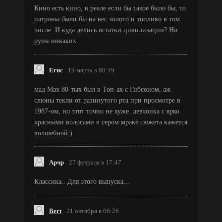
Кино есть кино, в реале если бы такое было бы, то
патроны были бы на вес золото и топливо в том
числе. И куда делись остатки цивилизации? Ни
руин никаких
Егис
19 марта в 00:19
мад Мах 80-тых был в Топ-ах с Гибсоном, аж
слюны текли от разинутого рта при просмотре в
1987-ом, но этот точно не хуже. девчонка с ярко
красными волосами в сером мраке сюжета кажется
волшебной:)
Арчр
27 февраля в 17:47
Классика.. Для этого выпуска...
Bert
21 октября в 06:26