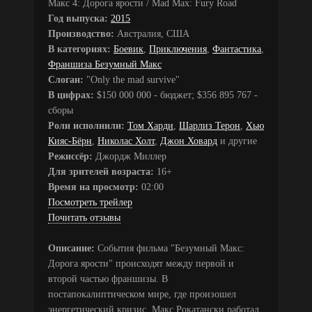
Макс 4: Дорога ярости / Mad Max: Fury Road
Год выпуска:
2015
Производство:
Австралия, США
В категориях:
Боевик
,
Приключения
,
Фантастика
,
Франшиза Безумный Макс
Слоган:
"Only the mad survive"
В цифрах:
$150 000 000 - бюджет; $356 895 767 -
сборы
Роли исполнили:
Том Харди
,
Шарлиз Терон
,
Хью
Кияс-Бёрн
,
Николас Холт
,
Джон Ховард
и другие
Режиссёр:
Джордж Миллер
Для зрителей возраста:
16+
Время на просмотр:
02:00
Посмотреть трейлер
Почитать отзывы
Описание:
События фильма "Безумный Макс:
Дорога ярости" происходят между первой и
второй частью франшизы. В
постапокалиптическом мире, где произошел
энергетический кризис, Макс Рокатански работал