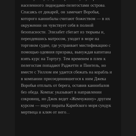
населенного людоедами-пелегостами острова.
Спасаясь от дикарей, он замечает Воробья,
которого каннибалы считают божеством — в их
окружении он чувствует себя в полной
безопасности. Элизабет сбегает из тюрьмы и,
переодевшись матросом, уходит в море на
торговом судне, где устраивает мистификацию с
помощью одеяния призрака, вынуждая капитана
взять курс на Тортугу. Тем временем в плен к
пелегостам попадают Раджетти и Пинтель, но
вместе с Уиллом им удается сбежать на корабль и
в компании присоединившегося к ним Джека
Воробья отплыть от берега, оставив каннибалов
без обеда. Компас указывает в направлении
сокровищ, но Джек ведет «Жемчужину» другим
курсом — ищут пираты Карибского моря сундук
мертвеца и ключ от него...