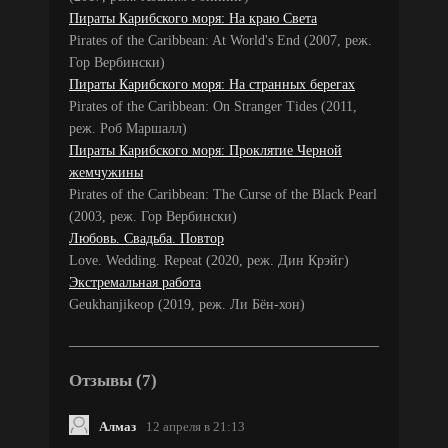
Пираты Карибского моря: На краю Света
Pirates of the Caribbean: At World's End (2007, реж.
Гор Вербински)
Пираты Карибского моря: На странных берегах
Pirates of the Caribbean: On Stranger Tides (2011,
реж. Роб Маршалл)
Пираты Карибского моря: Проклятие Черной
жемчужины
Pirates of the Caribbean: The Curse of the Black Pearl
(2003, реж. Гор Вербински)
Любовь. Свадьба. Повтор
Love. Wedding. Repeat (2020, реж. Дин Крэйг)
Экстремальная работа
Geukhanjikeop (2019, реж. Ли Бён-хон)
Отзывы (7)
Алмаз
12 апреля в 21:13