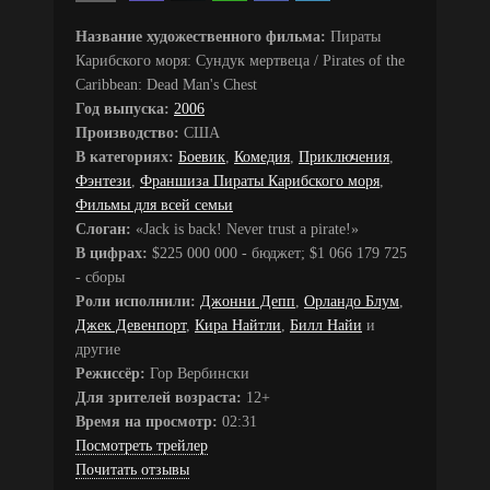
Название художественного фильма:
Пираты
Карибского моря: Сундук мертвеца / Pirates of the
Caribbean: Dead Man's Chest
Год выпуска:
2006
Производство:
США
В категориях:
Боевик
,
Комедия
,
Приключения
,
Фэнтези
,
Франшиза Пираты Карибского моря
,
Фильмы для всей семьи
Слоган:
«Jack is back! Never trust a pirate!»
В цифрах:
$225 000 000 - бюджет; $1 066 179 725
- сборы
Роли исполнили:
Джонни Депп
,
Орландо Блум
,
Джек Девенпорт
,
Кира Найтли
,
Билл Найи
и
другие
Режиссёр:
Гор Вербински
Для зрителей возраста:
12+
Время на просмотр:
02:31
Посмотреть трейлер
Почитать отзывы