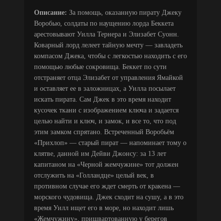
Описание:
За помощь, оказанную пирату Джеку
Воробью, солдаты по наущению лорда Беккета
арестовывают Уилла Тернера и Элизабет Суонн.
Коварный лорд лелеет тайную мечту — завладеть
компасом Джека, чтобы с легкостью находить с его
помощью любые сокровища. Беккет по сути
отстраняет отца Элизабет от управления Ямайкой
и оставляет ее в заложницах, а Уилла посылает
искать пирата. Сам Джек в это время находит
кусочек ткани с изображением ключа и задается
целью найти и ключ, и замок, и все то, что под
этим замком спрятано. Встреченный Воробьём
«Прихлоп» — старый пират — напоминает тому о
клятве, данной им Дейви Джонсу: за 13 лет
капитаном на «Черной жемчужине» тот должен
отслужить на «Голландце» целый век, в
противном случае его ждет смерть от кракена —
морского чудовища. Джек сходит на сушу, а в это
время Уилл ищет его в море, но находит лишь
«Жемчужину», пришвартованную у берегов