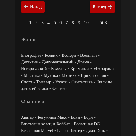
Назад
Вперед
1
2
3
4
5
6
7
8
9
10
...
503
Жанры
Биография
▪
Боевик
▪
Вестерн
▪
Военный
▪
Детектив
▪
Документальный
▪
Драма
▪
Исторический
▪
Комедия
▪
Криминал
▪
Мелодрама
▪
Мистика
▪
Музыка / Мюзикл
▪
Приключения
▪
Спорт
▪
Триллер
▪
Ужасы
▪
Фантастика
▪
Фильмы
для всей семьи
▪
Фэнтези
Франшизы
Аватар
▪
Безумный Макс
▪
Бонд
▪
Борн
▪
Властелин колец и Хоббит
▪
Вселенная DC
▪
Вселенная Marvel
▪
Гарри Поттер
▪
Джон Уик
▪