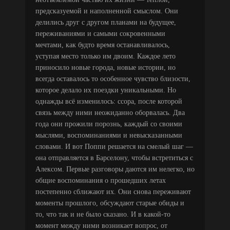
предсказуемой и наполненной смыслом. Они
делились друг с другом планами на будущее,
переживаниями и самыми сокровенными
мечтами, как будто время останавливалось,
уступая место только им двоим. Каждое лето
приносило новые города, новые истории, но
всегда оставалось то особенное чувство близости,
которое делало их поездки уникальными. Но
однажды всё изменилось: ссора, после которой
связь между ними неожиданно оборвалась. Два
года они прожили порознь, каждый со своими
мыслями, воспоминаниями и невысказанными
словами. И вот Поппи решается на смелый шаг —
она отправляется в Барселону, чтобы встретиться с
Алексом. Первые разговоры даются им нелегко, но
общие воспоминания о прошедших летах
постепенно сближают их. Они снова переживают
моменты прошлого, обсуждают старые обиды и
то, что так и не было сказано. И в какой-то
момент между ними возникает вопрос, от