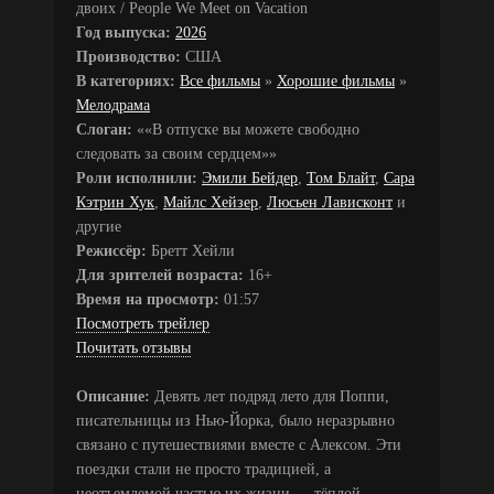
двоих / People We Meet on Vacation
Год выпуска:
2026
Производство:
США
В категориях:
Все фильмы
»
Хорошие фильмы
»
Мелодрама
Слоган:
««В отпуске вы можете свободно
следовать за своим сердцем»»
Роли исполнили:
Эмили Бейдер
,
Том Блайт
,
Сара
Кэтрин Хук
,
Майлс Хейзер
,
Люсьен Лависконт
и
другие
Режиссёр:
Бретт Хейли
Для зрителей возраста:
16+
Время на просмотр:
01:57
Посмотреть трейлер
Почитать отзывы
Описание:
Девять лет подряд лето для Поппи,
писательницы из Нью-Йорка, было неразрывно
связано с путешествиями вместе с Алексом. Эти
поездки стали не просто традицией, а
неотъемлемой частью их жизни — тёплой,