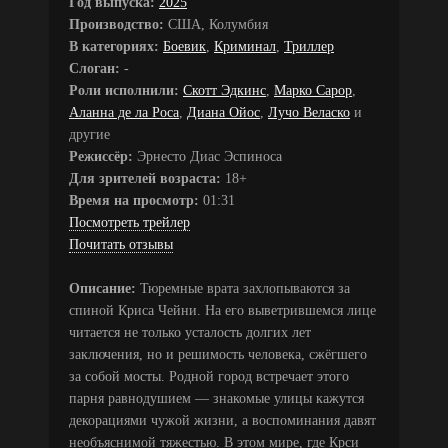
Год выпуска:
2025
Производство:
США, Колумбия
В категориях:
Боевик
,
Криминал
,
Триллер
Слоган:
-
Роли исполнили:
Скотт Эдкинс
,
Марко Сарор
,
Аланна де ла Роса
,
Диана Ойос
,
Лучо Веласко
и
другие
Режиссёр:
Эрнесто Диас Эспиноса
Для зрителей возраста:
18+
Время на просмотр:
01:31
Посмотреть трейлер
Почитать отзывы
Описание:
Тюремные врата захлопываются за
спиной Криса Чейни. На его выветрившемся лице
читается не только усталость долгих лет
заключения, но и решимость человека, сжёгшего
за собой мосты. Родной город встречает этого
парня равнодушием — знакомые улицы кажутся
декорациями чужой жизни, а воспоминания давят
необъяснимой тяжестью. В этом мире, где Крси