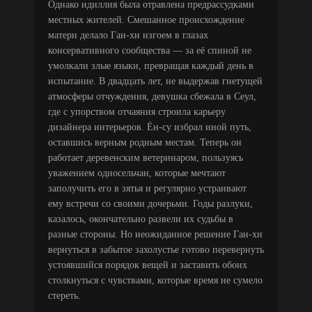
Однако идиллия была отравлена предрассудками
местных жителей. Смешанное происхождение
матери делало Ган-хи изгоем в глазах
консервативного сообщества — за её спиной не
умолкали злые языки, превращая каждый день в
испытание. В двадцать лет, не выдержав гнетущей
атмосферы отчуждения, девушка сбежала в Сеул,
где с упорством отчаяния строила карьеру
дизайнера интерьеров. Ён-су избрал иной путь,
оставшись верным родным местам. Теперь он
работает деревенским ветеринаром, пользуясь
уважением односельчан, которые мечтают
заполучить его в зятья и регулярно устраивают
ему встречи со своими дочерьми. Годы разлуки,
казалось, окончательно развели их судьбы в
разные стороны. Но неожиданное решение Ган-хи
вернуться в забытое захолустье готово перевернуть
устоявшийся порядок вещей и заставить обоих
столкнуться с чувствами, которые время не сумело
стереть.