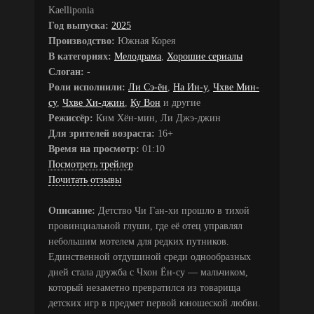
Kaelliponia
Год выпуска:
2025
Производство:
Южная Корея
В категориях:
Мелодрама
,
Хорошие сериалы
Слоган:
-
Роли исполнили:
Ли Сэ-ён
,
На Ин-у
,
Чхве Мин-
су
,
Чхве Хи-джин
,
Ку Вон
и другие
Режиссёр:
Ким Хён-мин, Ли Джэ-джин
Для зрителей возраста:
16+
Время на просмотр:
01:10
Посмотреть трейлер
Почитать отзывы
Описание:
Детство Чи Ган-хи прошло в тихой
провинциальной глуши, где её отец управлял
небольшим мотелем для редких путников.
Единственной отдушиной среди однообразных
дней стала дружба с Чхон Ён-су — мальчиком,
который незаметно превратился из товарища
детских игр в предмет первой юношеской любви.