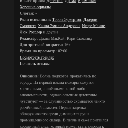
В категориях:
Детектив
,
Драма
,
Криминал
,
Хорошие сериалы
Слоган:
-
Роли исполнили:
Тэрон Эджертон
,
Джерни
Смоллетт
,
Ханна Эмили Андерсон
,
Нтаре Мвине
,
Люк Росслер
и другие
Режиссёр:
Джим МакКэй, Кари Скогланд
Для зрителей возраста:
16+
Время на просмотр:
02:00
Посмотреть трейлер
Почитать отзывы
Описание:
Волна поджогов прокатилась по
городу. На первый взгляд пожары кажутся
хаотичными, лишёнными какой-либо
закономерности, однако опытные детективы
чувствуют — за случайностью скрывается чей-то
расчётливый замысел. Первая зацепка
обнаруживается среди дымящихся руин
промышленного склада. В пепле и саже притаился
крошечный след, который может стать ключом к