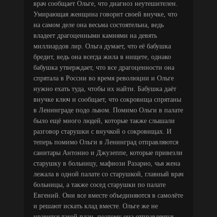
врач сообщает Ольге, что диагноз неутешителен.
Умирающая женщина говорит своей внучке, что
на самом деле она весьма состоятельна, ведь
владеет драгоценными камнями на девять
миллиардов лир. Ольга думает, что её бабушка
бредит, ведь она всегда жила в нищете, однако
бабушка утверждает, что все драгоценности она
спрятала в России во время революции и Ольге
нужно ехать туда, чтобы их найти. Бабушка даёт
внучке ключ и сообщает, что сокровища спрятаны
в Ленинграде подо львом. Помимо Ольги в палате
было ещё много людей, которые также слышали
разговор старушки с внучкой о сокровищах. И
теперь помимо Ольги в Ленинград отправляются
санитары Антонио и Джузеппе, которые привезли
старушку в больницу, мафиози Разарио, чья жена
лежала в одной палате со старушкой, главный врач
больницы, а также сосед старушки по палате
Евгений. Они все вместе объединяются в самолёте
и решают искать клад вместе. Ольге же не
нравится такой план, поэтому она отправляется