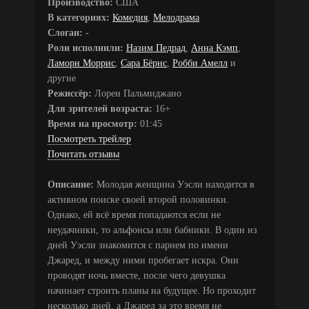
Производство:
США
В категориях:
Комедия
,
Мелодрама
Слоган:
-
Роли исполнили:
Назим Педрад
,
Анна Кэмп
,
Ламорн Моррис
,
Сара Бёрнс
,
Робби Амелл
и
другие
Режиссёр:
Лорен Пальмиджано
Для зрителей возраста:
16+
Время на просмотр:
01:45
Посмотреть трейлер
Почитать отзывы
Описание:
Молодая женщина Уэсли находится в
активном поиске своей второй половинки.
Однако, ей всё время попадаются если не
неудачники, то альфонсы или бабники. В один из
дней Уэсли знакомится с парнем по имени
Джаред, и между ними пробегает искра. Они
проводят ночь вместе, после чего девушка
начинает строить планы на будущее. Но проходит
несколько дней, а Джаред за это время не