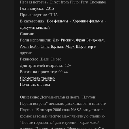
Первая встреча / Direct from Pluto: First Encounter
Год выпуска:
2015
Производство:
США
В категориях:
Все фильмы
»
Хорошие фильмы
»
Документальный
Слоган:
-
Роли исполнили:
Дэн Рискин
,
Фран Бэйджнал
,
Алан Бойл
,
Элис Бауман
,
Марк Шоуолтер
и
другие
Режиссёр:
Шели Эйрес
Для зрителей возраста:
12+
Время на просмотр:
00:44
Посмотреть трейлер
Почитать отзывы
Описание:
Документальная лента "Плутон:
Первая встреча" детально рассказывает о планете
Плутон. 19 января 2006 года NASA запустило в
космос автоматическую межпланетную станцию
"Новые горизонты" для изучения карликовой
планеты Плутон. Аппарат "Новые горизонты" в