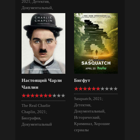
2021; Детектив,
Документальный,
Мистика, Ужасы
Настоящий Чарли
Бигфут
Чаплин
Sasquatch, 2021;
Детектив,
The Real Charlie
Документальный,
Chaplin, 2021;
Исторический,
Биография,
Криминал, Хорошие
Документальный
сериалы