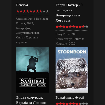
Бекхэм
Гарри Поттер 20
лет спустя:
Возвращение в
Untitled David Beckham
Хогвартс
Project, 2023;
Биография,
Документальный,
Harry Potter 20th
Спорт, Хорошие
Anniversary: Return to
сериалы
Hogwarts, 2022;
Франшиза Гарри
Поттер,
Документальный,
Фильмы для всей семьи
Эпоха самураев.
Рождённые бурей
Борьба за Японию