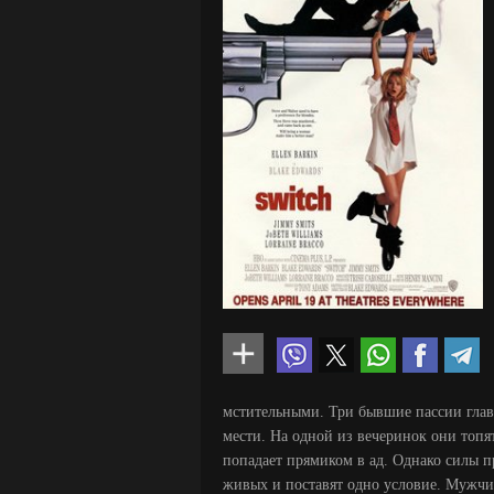
мстительными. Три бывшие пассии глав
мести. На одной из вечеринок они топя
попадает прямиком в ад. Однако силы п
живых и поставят одно условие. Мужчи