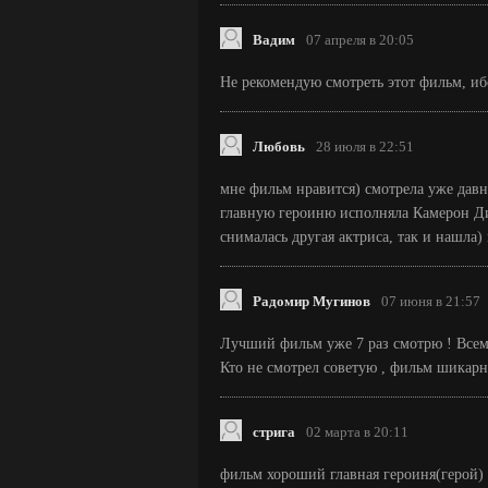
Вадим
07 апреля в 20:05
Не рекомендую смотреть этот фильм, иб
Любовь
28 июля в 22:51
мне фильм нравится) смотрела уже давно
главную героиню исполняла Камерон Диа
снималась другая актриса, так и нашла)
Радомир Мугинов
07 июня в 21:57
Лучший фильм уже 7 раз смотрю ! Всем
Кто не смотрел советую , фильм шикар
стрига
02 марта в 20:11
фильм хороший главная героиня(герой) 