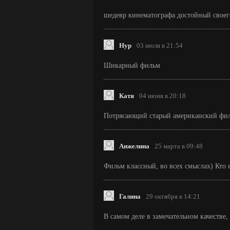
шедевр кинематографа достойный своег
Нур
03 июля в 21:54
Шикарный фильм
Катя
04 июня в 20:18
Потрясающий старый американский фил
Анжелина
25 марта в 09:48
Фильм классный, во всех смыслах) Кто 
Галина
29 октября в 14:21
В самом деле в замечательном качестве