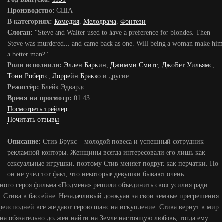
Производство:
США
В категориях:
Комедия
,
Мелодрама
,
Фэнтези
Слоган:
"Steve and Walter used to have a preference for blondes. Then
Steve was murdered... and came back as one. Will being a woman make hi
a better man?"
Роли исполнили:
Эллен Баркин
,
Джимми Смитс
,
ДжоБет Уильямс
,
Тони Робертс
,
Лоррейн Бракко
и другие
Режиссёр:
Блейк Эдвардс
Время на просмотр:
01:43
Посмотреть трейлер
Почитать отзывы
Описание:
Стив Брукс – молодой повеса и успешный сотрудник
рекламной конторы. Женщины всегда интересовали его лишь как
сексуальные игрушки, поэтому Стив меняет подруг, как перчатки. Но
он не учёл тот факт, что некоторые девушки бывают очень
ного героя фильма «Подмена» решили объединить свои усилия ради
т Стива в бассейне. Незадачливый донжуан за свои земные прегрешения
реисподней всё же дают герою шанс на искупление. Стива вернут в мир
на обязательно должен найти на Земле настоящую любовь, тогда ему