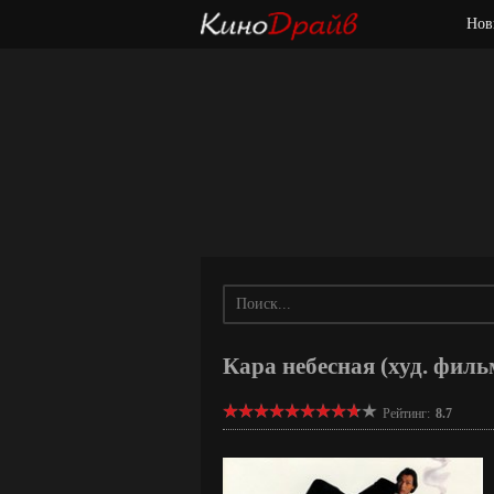
Нов
Кара небесная (худ. филь
Рейтинг:
8.7