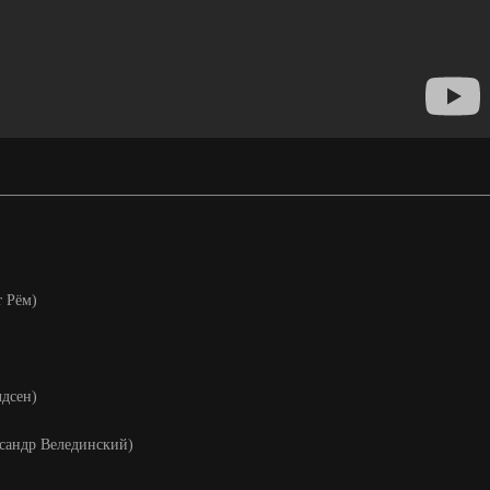
т Рём)
лдсен)
ксандр Велединский)