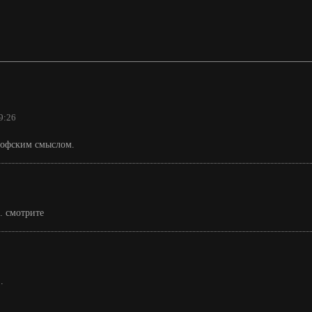
9:26
софским смыслом.
. смотрите
.