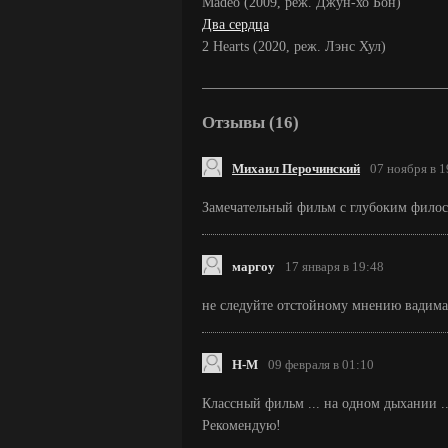
Madeo (2009, реж. Джун-хо Бон)
Два сердца
2 Hearts (2020, реж. Лэнс Хул)
Отзывы (16)
Михаил Перочинский
07 ноября в 1
Замечательный фильм с глубоким фило
маргоу
17 января в 19:48
не следуйте отстойному мнению вадима
Н-M
09 февраля в 01:10
Классный фильм ... на одном дыхании ..
Рекомендую!