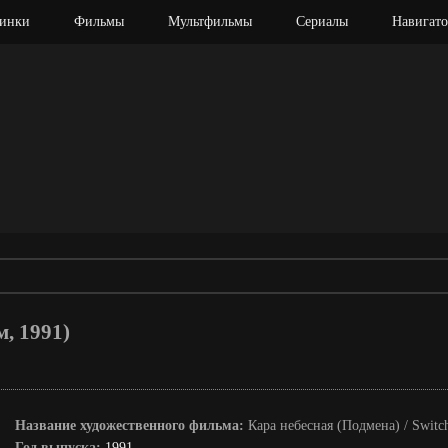
инки
Фильмы
Мультфильмы
Сериалы
Навигато
м, 1991)
Название художественного фильма:
Кара небесная (Подмена) / Switc
Год выпуска:
1991