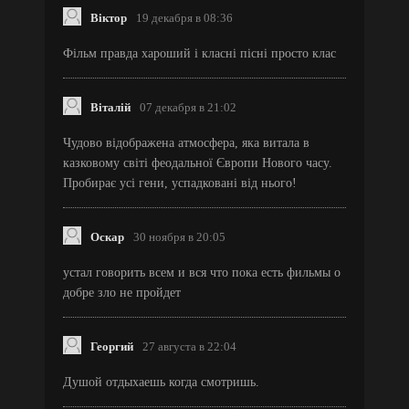
Віктор
19 декабря в 08:36
Фільм правда хароший і класні пісні просто клас
Віталій
07 декабря в 21:02
Чудово відображена атмосфера, яка витала в
казковому світі феодальної Європи Нового часу.
Пробирає усі гени, успадковані від нього!
Оскар
30 ноября в 20:05
устал говорить всем и вся что пока есть фильмы о
добре зло не пройдет
Георгий
27 августа в 22:04
Душой отдыхаешь когда смотришь.