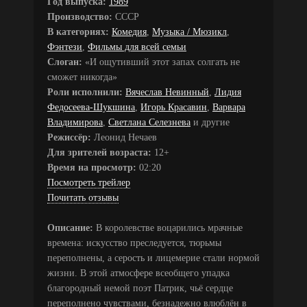
Год выпуска:
1989
Производство:
СССР
В категориях:
Комедия
,
Музыка / Мюзикл
,
Фэнтези
,
Фильмы для всей семьи
Слоган:
«И ощутивший этот запах солгать не
сможет никогда»
Роли исполнили:
Вячеслав Невинный
,
Лидия
Федосеева-Шукшина
,
Игорь Красавин
,
Варвара
Владимирова
,
Светлана Селезнева
и другие
Режиссёр:
Леонид Нечаев
Для зрителей возраста:
12+
Время на просмотр:
02:20
Посмотреть трейлер
Почитать отзывы
Описание:
В королевстве воцарились мрачные
времена: искусство преследуется, тюрьмы
переполнены, а серость и лицемерие стали нормой
жизни. В этой атмосфере всеобщего упадка
благородный немой поэт Патрик, чьё сердце
переполнено чувствами, безнадежно влюблён в