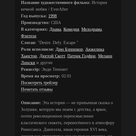
Название художественного фильма:
История
вечной любви / EverAfter
Год выпуска:
1998
Производство:
США
В категориях:
Драма
,
Комедия
,
Мелодрама
,
Фэнтези
Слоган:
"Desire. Defy. Escape."
Роли исполнили:
Дрю Бэрримор
,
Анжелика
Хьюстон
,
Дюгрэй Скотт
,
Патрик Годфри
,
Мелани
Лински
и другие
Режиссёр:
Энди Теннант
Время на просмотр:
02:01
Посмотреть трейлер
Почитать отзывы
Описание:
Эта история — не привычная сказка о
Золушке, которую мы знаем с детства, а яркое,
почти революционное переосмысление
классического сюжета, перенесённого в атмосферу
Ренессанса. Даниэлла, юная героиня XVI века,