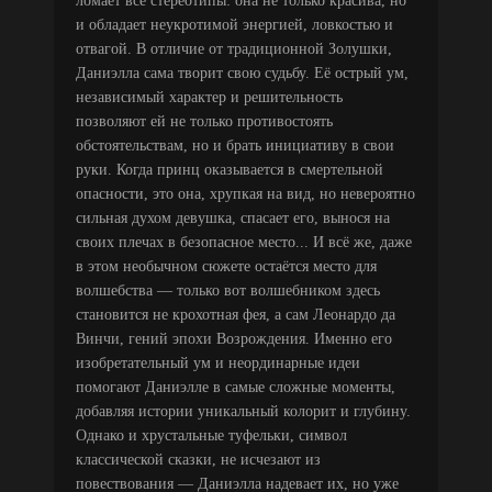
ломает все стереотипы: она не только красива, но
и обладает неукротимой энергией, ловкостью и
отвагой. В отличие от традиционной Золушки,
Даниэлла сама творит свою судьбу. Её острый ум,
независимый характер и решительность
позволяют ей не только противостоять
обстоятельствам, но и брать инициативу в свои
руки. Когда принц оказывается в смертельной
опасности, это она, хрупкая на вид, но невероятно
сильная духом девушка, спасает его, вынося на
своих плечах в безопасное место... И всё же, даже
в этом необычном сюжете остаётся место для
волшебства — только вот волшебником здесь
становится не крохотная фея, а сам Леонардо да
Винчи, гений эпохи Возрождения. Именно его
изобретательный ум и неординарные идеи
помогают Даниэлле в самые сложные моменты,
добавляя истории уникальный колорит и глубину.
Однако и хрустальные туфельки, символ
классической сказки, не исчезают из
повествования — Даниэлла надевает их, но уже