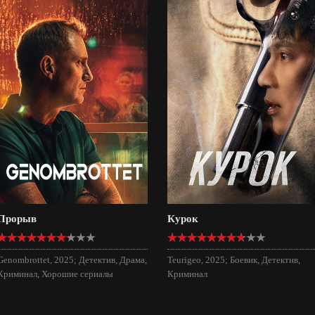
Прорыв
Курок
Genombrottet, 2025; Детектив, Драма,
Teurigeo, 2025; Боевик, Детектив,
Криминал, Хорошие сериалы
Криминал