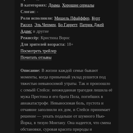
В категориях:
Драма
,
Хорошие сериалы
Слоган:
-
Роли исполнили:
Мишель Пфайффер
,
Курт
Рассел
,
Эль Чепмен
,
Бо Гарретт
,
Патрик Джей
Адамс
и другие
Режиссёр:
Кристина Ворос
Для зрителей возраста:
18+
Посмотреть трейлер
Почитать отзывы
Описание:
В жизни каждой семьи бывают
моменты, когда привычный уклад рушится под
тяжестью невыносимой утраты. Так и произошло
с семьёй Стейси: неожиданная трагедия лишила её
мужа Престона и его брата Пола, погибших в
авиакатастрофе. Невыносимая боль, пустота и
отчаяние заполнили их дом, и Стейси принимает
решение — уехать подальше от шумного Нью-
Йорка, в тихую Монтану. Она надеется, что смена
обстановки, суровая красота природы и