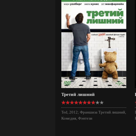
Третий лишний
Ted, 2012; Франшиза Третий лишний,
Комедия, Фэнтези