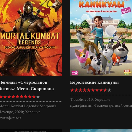
Легенды «Смертельной
Королевские каникулы
битвы»: Месть Скорпиона
Trouble, 2019; Хорошие
мультфильмы, Фильмы для всей семь
Mortal Kombat Legends: Scorpion's
Revenge, 2020; Хорошие
мультфильмы