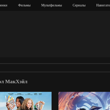
инки
Фильмы
Мультфильмы
Сериалы
Навигато
оэл МакХэйл