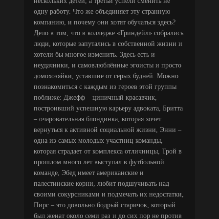
нескольких детей, а третьи успели сменить не
одну работу. Что же объединяет эту странную
компанию, и почему они хотят обучаться здесь?
Дело в том, что в колледже «Гриндейл» собрались
люди, которые запутались в собственной жизни и
хотели бы многое изменить. Здесь есть и
неудачники, и самовлюблённые эгоисты и просто
домохозяйки, уставшие от серых будней. Можно
познакомиться с каждым из героев этой группы
поближе: Джефф – циничный красавчик,
построивший успешную карьеру адвоката, Бритта
– очаровательная блондинка, которая хочет
вернуться к активной социальной жизни, Энни –
одна из самых молодых участниц команды,
которая страдает от комплекса отличницы, Трой в
прошлом много лет выступал в футбольной
команде, Эбед имеет американские и
палестинские корни, любит подшучивать над
своими сокурсниками и подмечать их недостатки,
Пирс – это довольно бодрый старичок, который
был женат около семи раз и до сих пор не против