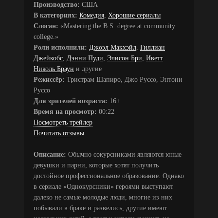
Производство:
США
В категориях:
Комедия
,
Хорошие сериалы
Слоган:
«Mastering the B.S. degree at community
college.»
Роли исполнили:
Джоэл Макхэйл
,
Гиллиан
Джейкобс
,
Дэнни Пуди
,
Элисон Бри
,
Иветт
Николь Браун
и другие
Режиссёр:
Тристрам Шапиро, Джо Руссо, Энтони
Руссо
Для зрителей возраста:
16+
Время на просмотр:
00:22
Посмотреть трейлер
Почитать отзывы
Описание:
Обычно сокурсниками являются юные
девушки и парни, которые хотят получить
достойное профессиональное образование. Однако
в сериале «Однокурсники» героями выступают
далеко не самые молодые люди, многие из них
побывали в браке и развелись, другие имеют