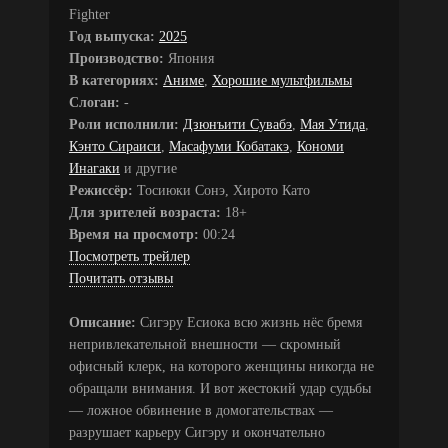
Fighter
Год выпуска:
2025
Производство:
Япония
В категориях:
Аниме
,
Хорошие мультфильмы
Слоган:
-
Роли исполнили:
Дзюнъити Сувабэ
,
Мая Утида
,
Кэнто Сираиси
,
Масафуми Кобатакэ
,
Кономи
Инагаки
и другие
Режиссёр:
Тосиюки Сонэ, Хирото Като
Для зрителей возраста:
18+
Время на просмотр:
00:24
Посмотреть трейлер
Почитать отзывы
Описание:
Сигэру Есиока всю жизнь нёс бремя
непривлекательной внешности — скромный
офисный клерк, на которого женщины никогда не
обращали внимания. И вот жестокий удар судьбы
— ложное обвинение в домогательствах —
разрушает карьеру Сигэру и окончательно