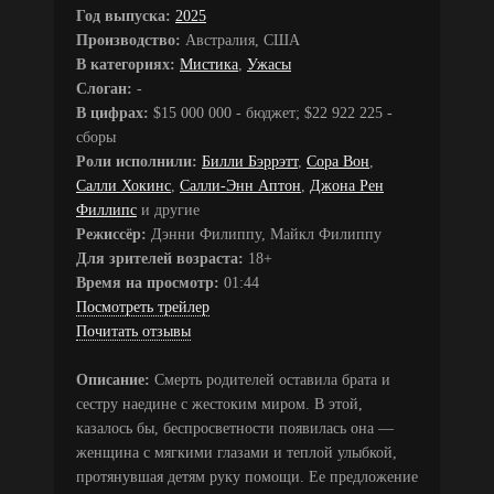
Год выпуска:
2025
Производство:
Австралия, США
В категориях:
Мистика
,
Ужасы
Слоган:
-
В цифрах:
$15 000 000 - бюджет; $22 922 225 -
сборы
Роли исполнили:
Билли Бэррэтт
,
Сора Вон
,
Салли Хокинс
,
Салли-Энн Аптон
,
Джона Рен
Филлипс
и другие
Режиссёр:
Дэнни Филиппу, Майкл Филиппу
Для зрителей возраста:
18+
Время на просмотр:
01:44
Посмотреть трейлер
Почитать отзывы
Описание:
Смерть родителей оставила брата и
сестру наедине с жестоким миром. В этой,
казалось бы, беспросветности появилась она —
женщина с мягкими глазами и теплой улыбкой,
протянувшая детям руку помощи. Ее предложение