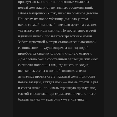
прозвучало как ответ на отчаянные молитвы:
новый дом вдали от печальных воспоминаний,
забота материнских рук, шанс на обычное детство.
Поначалу их новое убежище дышало уютом —
пахло свежей выпечкой, звенело детским смехом,
укутывало теплом камина. Но постепенно в этой
идиллии начали проявляться тревожные нотки.
Забота приемной матери становилась навязчивой,
ее внимание — удушающим, а взгляд порой
приобретал странную, почти хищную остроту.
Дом словно ожил собственной зловещей жизнью:
скрипели половицы там, где никто не ходил,
шептались стены в ночной тишине, а тени
двигались против света. Каждый день приносил
новые загадки, каждая ночь — новые страхи. Брат
и сестра начали понимать страшную правду: под
маской спасительницы скрывается нечто, от чего
бежать некуда — ведь они уже в ловушке...