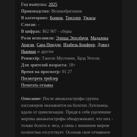
Год выпуска:
2025
Производство:
Великобритания
В категориях:
Боевик
,
Триллер
,
Ужасы
Слоган:
-
В цифрах:
$62 907 - сборы
Роли исполнили:
Элиша Эпплбаум
,
Мадалена
Араган
,
Сара Придди
,
Изабель Бонфрер
,
Дэвид
Ньюман
и другие
Режиссёр:
Танели Мустонен, Брэд Уотсон
Для зрителей возраста:
18+
Время на просмотр:
01:27
Посмотреть трейлер
Почитать отзывы
Описание:
После авиакатастрофы группа
пассажиров оказывается на болотах Луизианы,
вдали от цивилизации. Придя в себя уцелевшие
жертвы авиакатастрофы обнаруживают, что них -
только болота и леса, а связь с внешним миром
полностью отсутствует. Осознав своё отчаянное