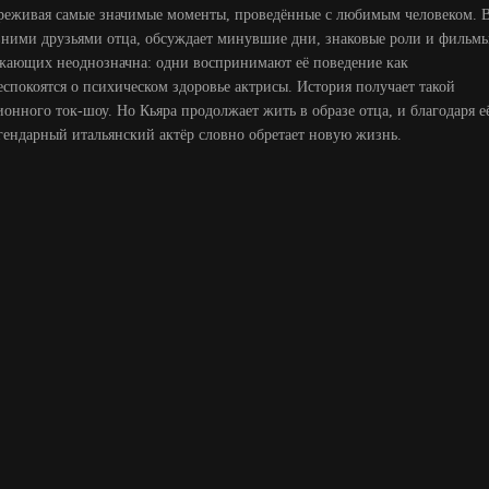
ереживая самые значимые моменты, проведённые с любимым человеком. 
авними друзьями отца, обсуждает минувшие дни, знаковые роли и фильмы
ужающих неоднозначна: одни воспринимают её поведение как
еспокоятся о психическом здоровье актрисы. История получает такой
ионного ток-шоу. Но Кьяра продолжает жить в образе отца, и благодаря е
ндарный итальянский актёр словно обретает новую жизнь.