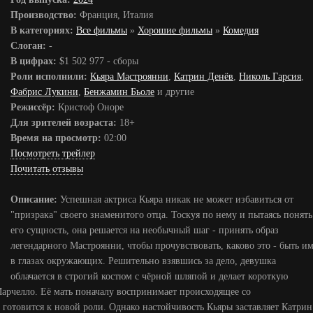
Производство:
Франция, Италия
В категориях:
Все фильмы
»
Хорошие фильмы
»
Комедия
Слоган:
-
В цифрах:
$1 502 977 - сборы
Роли исполнили:
Кьяра Мастроянни
,
Катрин Денёв
,
Николь Гарсия
,
Фабрис Лукини
,
Бенжамин Бьоле
и другие
Режиссёр:
Кристоф Оноре
Для зрителей возраста:
18+
Время на просмотр:
02:00
Посмотреть трейлер
Почитать отзывы
Описание:
Успешная актриса Кьяра никак не может избавиться от
"призрака" своего знаменитого отца. Тоскуя по нему и пытаясь понять
его сущность, она решается на необычный шаг - принять образ
легендарного Мастроянни, чтобы прочувствовать, каково это - быть и
в глазах окружающих. Решительно взявшись за дело, девушка
облачается в строгий костюм с чёрной шляпой и делает короткую
арчелло. Её мать поначалу воспринимает происходящее со
о готовится к новой роли. Однако настойчивость Кьяры заставляет Катрин