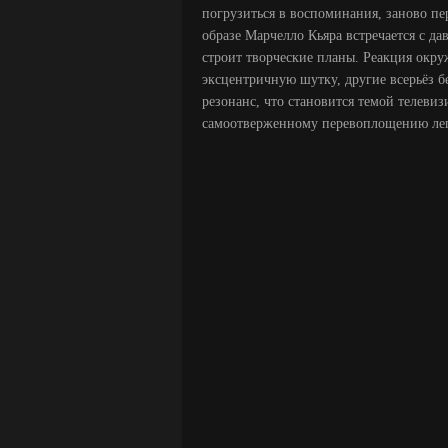
погрузиться в воспоминания, заново п
образе Марчелло Кьяра встречается с д
строит творческие планы. Реакция окр
эксцентричную шутку, другие всерьёз б
резонанс, что становится темой телевиз
самоотверженному перевоплощению леге