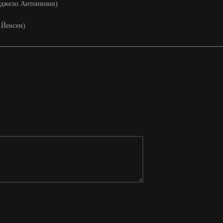
ланджело Антониони)
 Йенсен)