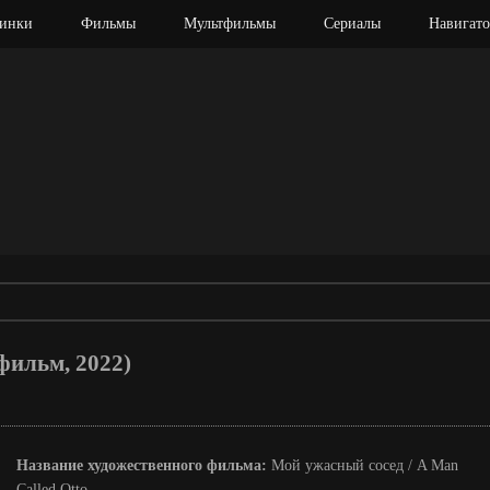
инки
Фильмы
Мультфильмы
Сериалы
Навигато
фильм, 2022)
Название художественного фильма:
Мой ужасный сосед / A Man
Called Otto