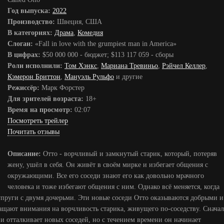
Год выпуска:
2022
Производство:
Швеция, США
В категориях:
Драма
,
Комедия
Слоган:
«Fall in love with the grumpiest man in America»
В цифрах:
$50 000 000 - бюджет; $113 117 059 - сборы
Роли исполнили:
Том Хэнкс
,
Мариана Тревиньо
,
Рэйчел Келлер
,
Кэмерон Бриттон
,
Мануэль Рульфо
и другие
Режиссёр:
Марк Форстер
Для зрителей возраста:
18+
Время на просмотр:
02:07
Посмотреть трейлер
Почитать отзывы
Описание:
Отто - ворчливый и замкнутый старик, который, потеряв
жену, ушёл в себя. Он живёт в своём мирке и избегает общения с
окружающими. Все его соседи знают его как довольно мрачного
человека и тоже избегают общения с ним. Однако всё меняется, когда
 супруги с двумя дочерьми. Эти новые соседи Отто оказываются добрыми и
ащают внимания на ворчливость старика, живущего по-соседству. Сначал
 и отталкивает новых соседей, но с течением времени он начинает