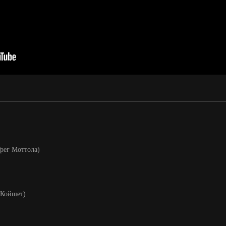
Грег Моттола)
 Койшет)