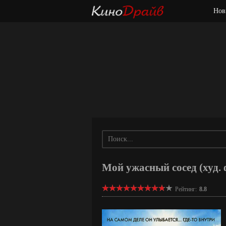
Нов
Мой ужасный сосед (худ. 
Рейтинг:
8.8