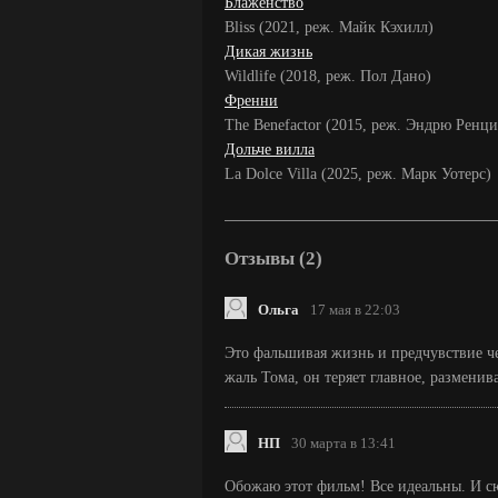
Блаженство
Bliss (2021, реж. Майк Кэхилл)
Дикая жизнь
Wildlife (2018, реж. Пол Дано)
Френни
The Benefactor (2015, реж. Эндрю Ренци
Дольче вилла
La Dolce Villa (2025, реж. Марк Уотерс)
Отзывы (2)
Ольга
17 мая в 22:03
Это фальшивая жизнь и предчувствие че
жаль Тома, он теряет главное, разменив
НП
30 марта в 13:41
Обожаю этот фильм! Все идеальны. И сюж