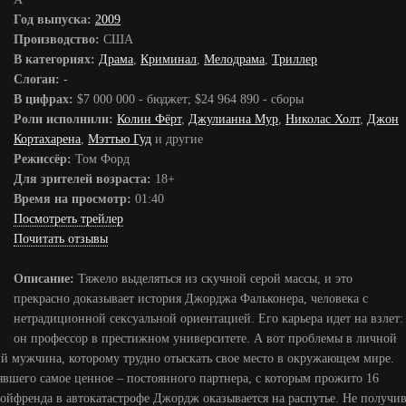
Год выпуска:
2009
Производство:
США
В категориях:
Драма
,
Криминал
,
Мелодрама
,
Триллер
Слоган:
-
В цифрах:
$7 000 000 - бюджет; $24 964 890 - сборы
Роли исполнили:
Колин Фёрт
,
Джулианна Мур
,
Николас Холт
,
Джон
Кортахарена
,
Мэттью Гуд
и другие
Режиссёр:
Том Форд
Для зрителей возраста:
18+
Время на просмотр:
01:40
Посмотреть трейлер
Почитать отзывы
Описание:
Тяжело выделяться из скучной серой массы, и это
прекрасно доказывает история Джорджа Фальконера, человека с
нетрадиционной сексуальной ориентацией. Его карьера идет на взлет:
он профессор в престижном университете. А вот проблемы в личной
 мужчина, которому трудно отыскать свое место в окружающем мире.
рявшего самое ценное – постоянного партнера, с которым прожито 16
бойфренда в автокатастрофе Джордж оказывается на распутье. Не получи