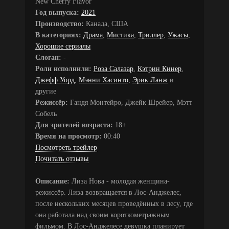
New Cherry Flavor
Год выпуска:
2021
Производство:
Канада, США
В категориях:
Драма
,
Мистика
,
Триллер
,
Ужасы
,
Хорошие сериалы
Слоган:
-
Роли исполнили:
Роза Салазар
,
Кэтрин Кинер
,
Джефф Уорд
,
Мэнни Хасинто
,
Эрик Ланж
и
другие
Режиссёр:
Гандя Монтейро, Джейк Шрейер, Мэтт
Собель
Для зрителей возраста:
18+
Время на просмотр:
00:40
Посмотреть трейлер
Почитать отзывы
Описание:
Лиза Нова - молодая женщина-
режиссёр. Лиза возвращается в Лос-Анджелес,
после нескольких месяцев проведённых в лесу, где
она работала над своим короткометражным
фильмом. В Лос-Анджелесе девушка планирует