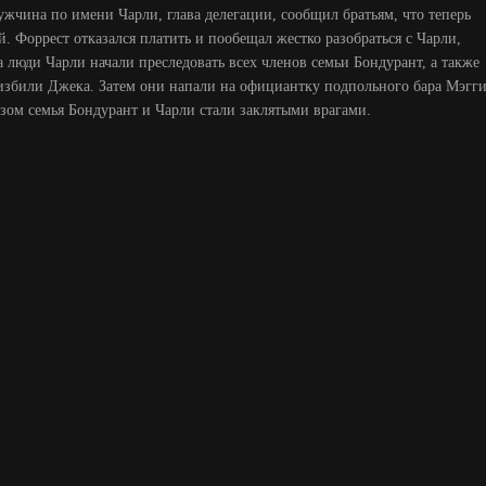
ужчина по имени Чарли, глава делегации, сообщил братьям, что теперь
. Форрест отказался платить и пообещал жестко разобраться с Чарли,
ра люди Чарли начали преследовать всех членов семьи Бондурант, а также
 избили Джека. Затем они напали на официантку подпольного бара Мэгги
азом семья Бондурант и Чарли стали заклятыми врагами.