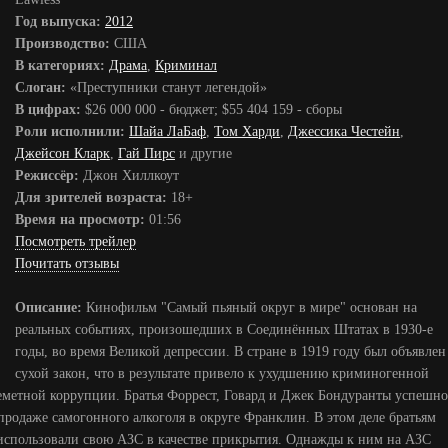
Год выпуска:
2012
Производство:
США
В категориях:
Драма
,
Криминал
Слоган:
«Преступники станут легендой»
В цифрах:
$26 000 000 - бюджет; $55 404 159 - сборы
Роли исполнили:
Шайа ЛаБаф
,
Том Харди
,
Джессика Честейн
,
Джейсон Кларк
,
Гай Пирс
и другие
Режиссёр:
Джон Хиллкоут
Для зрителей возраста:
18+
Время на просмотр:
01:56
Посмотреть трейлер
Почитать отзывы
Описание:
Кинофильм "Самый пьяный округ в мире" основан на
реальных событиях, произошедших в Соединённых Штатах в 1930-е
годы, во время Великой депрессии. В стране в 1919 году был объявлен
сухой закон, что в результате привело к ухудшению криминогенной
семетной коррупции. Братья Форрест, Говард и Джек Бондуранты успешно
продаже самогонного алкоголя в округе Франклин. В этом деле братьям
использовали свою АЗС в качестве прикрытия. Однажды к ним на АЗС