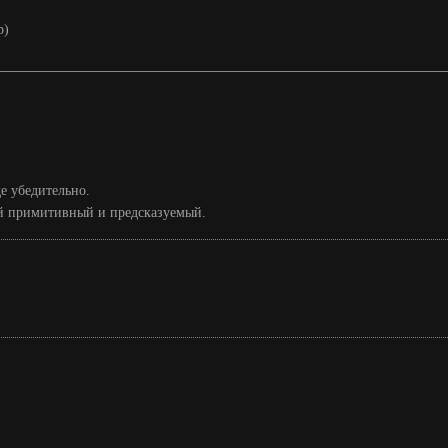
р)
е убедительно.
ий примитивный и предсказуемый.