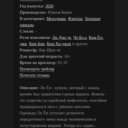
Год выпуска:
2020
Производство:
Южная Корея
В категориях:
Мелодрама
,
Фэнтези
,
Хорошие
сериалы
Слоган:
-
Роли исполнили:
Ли Дон-ук
,
Чо Бо-а
,
Ким Ён-
джи
,
Ким Бом
,
Ким Хи-джон
и другие
Режиссёр:
Кан Щин-хё
Для зрителей возраста:
16+
Время на просмотр:
01:10
Посмотреть трейлер
Почитать отзывы
Описание:
Ли Ён - кумихо, который с начала
времён был хранителем горных вершин. Кумихо -
это существо из корейской мифологии, способное
превращаться в лиса с девятью хвостами.
Однажды Ли Ён получает должность
передаточного звена между человеческим и
потусторонним мирами. Теперь его задача -